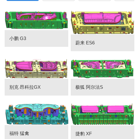
小鹏 G3
蔚来 ES6
别克 昂科拉GX
极狐 阿尔法S
福特 猛禽
捷豹 XF