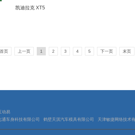
凯迪拉克 XT5
首页
上一页
1
2
3
4
5
下一页
末页
互动易
志通车身科技有限公司
鹤壁天淇汽车模具有限公司
天津敏捷网络技术