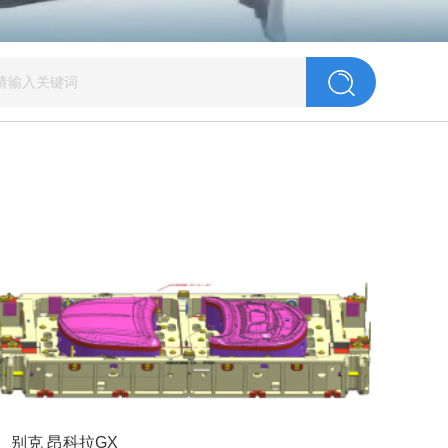
别克 昂科拉GX