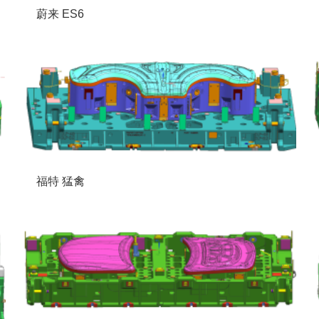
蔚来 ES6
福特 猛禽