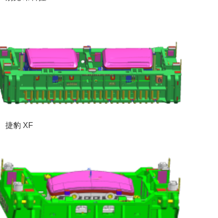
捷豹 XF