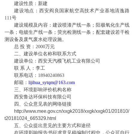
建设性质：新建
建设地点：西安阎良国家航空高技术产业基地清逸路
111号
建设规模及内容：建设喷漆产线一条；阳极氧化生产线
一条；电镀生产线一条；荧光检测线一条；配套建设若干检
测设备及废气废水处理设施。
总 投 资：2000万元
二、建设单位名称和联系方式
建设单位：西安
天汽模
飞机工业有限公司
联 系 人：李工
联系电话：18940240863
邮箱：
lijihua_sytqm
@
163
.com
三、环境影响评价机构名称
西安鲁达环保科技有限公司
四、公众意见表的网络链接
http://www.mee.gov.cn/xxgk2018/xxgk/xxgk01/201810/
t20181024_665329.html
五、公众提出意见的主要方式和途径
在环境影响报告书征求意见稿编制过程中，公众可自行