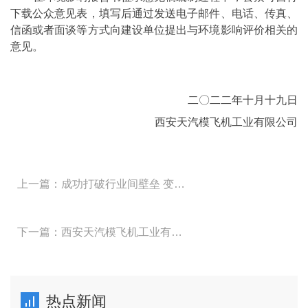
下载公众意见表，填写后通过发送电子邮件、电话、传真、
信函或者面谈等方式向建设单位提出与环境影响评价相关的
意见。
二〇二二年十月十九日
西安天汽模飞机工业有限公司
上一篇：成功打破行业间壁垒 变身智能制造供应商丨天津敏捷云让柔性产线满足刚性需求
下一篇：西安天汽模飞机工业有限公司飞机钣金零部件表面处理项目 环境影响评价第二次公示
热点新闻